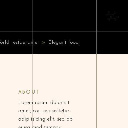
orld restaurants
Elegant food
ABOUT
Lorem ipsum dolor sit
amet, con sen sectetur
adip isicing elit, sed do
eiusa mod tempor