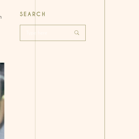
SEARCH
m
Search
for: