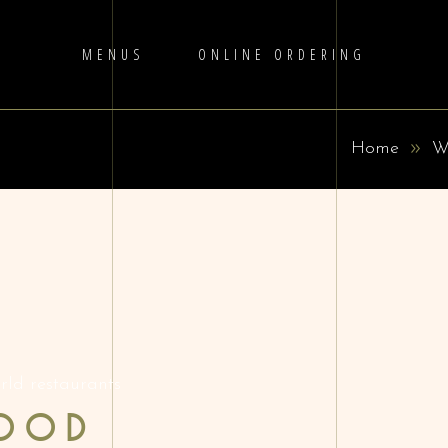
MENUS
ONLINE ORDERING
Home
W
rld restaurants
FOOD