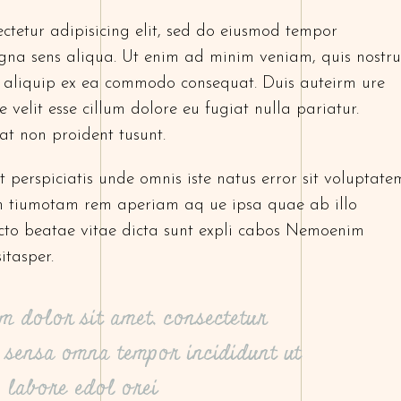
ctetur adipisicing elit, sed do eiusmod tempor
gna sens aliqua. Ut enim ad minim veniam, quis nostr
ut aliquip ex ea commodo consequat. Duis auteirm ure
 velit esse cillum dolore eu fugiat nulla pariatur.
at non proident tusunt.
 perspiciatis unde omnis iste natus error sit voluptate
 tiumotam rem aperiam aq ue ipsa quae ab illo
tecto beatae vitae dicta sunt expli cabos Nemoenim
itasper.
m dolor sit amet, consectetur
it sensa omna tempor incididunt ut
labore edol orei