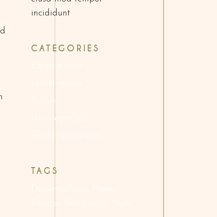
incididunt
ud
CATEGORIES
Elegant food
Latest menus
m
Recipes
Uncategorized
World restaurants
TAGS
Desserts
Food
Menu
Recipes
Restaurant
Style